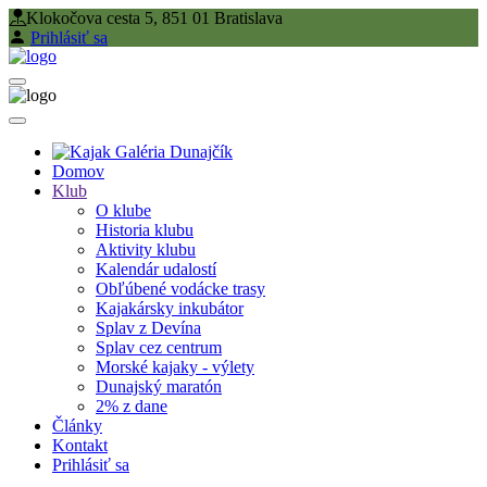
Klokočova cesta 5, 851 01 Bratislava
Prihlásiť sa
Domov
Klub
O klube
Historia klubu
Aktivity klubu
Kalendár udalostí
Obľúbené vodácke trasy
Kajakársky inkubátor
Splav z Devína
Splav cez centrum
Morské kajaky - výlety
Dunajský maratón
2% z dane
Články
Kontakt
Prihlásiť sa