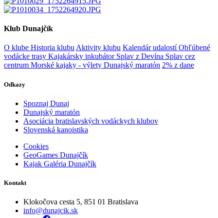
Klub Dunajčík
O klube
Historia klubu
Aktivity klubu
Kalendár udalostí
Obľúbené
vodácke trasy
Kajakársky inkubátor
Splav z Devína
Splav cez
centrum
Morské kajaky - výlety
Dunajský maratón
2% z dane
Odkazy
Spoznaj Dunaj
Dunajský maratón
Asociácia bratislavských vodáckych klubov
Slovenská kanoistika
Cookies
GeoGames Dunajčík
Kajak Galéria Dunajčík
Kontakt
Klokočova cesta 5, 851 01 Bratislava
info@dunajcik.sk