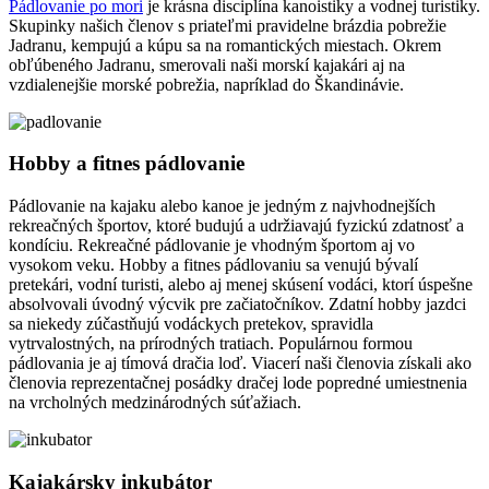
Pádlovanie po mori
je krásna disciplína kanoistiky a vodnej turistiky.
Skupinky našich členov s priateľmi pravidelne brázdia pobrežie
Jadranu, kempujú a kúpu sa na romantických miestach. Okrem
obľúbeného Jadranu, smerovali naši morskí kajakári aj na
vzdialenejšie morské pobrežia, napríklad do Škandinávie.
Hobby a fitnes pádlovanie
Pádlovanie na kajaku alebo kanoe je jedným z najvhodnejších
rekreačných športov, ktoré budujú a udržiavajú fyzickú zdatnosť a
kondíciu. Rekreačné pádlovanie je vhodným športom aj vo
vysokom veku. Hobby a fitnes pádlovaniu sa venujú bývalí
pretekári, vodní turisti, alebo aj menej skúsení vodáci, ktorí úspešne
absolvovali úvodný výcvik pre začiatočníkov. Zdatní hobby jazdci
sa niekedy zúčastňujú vodáckych pretekov, spravidla
vytrvalostných, na prírodných tratiach. Populárnou formou
pádlovania je aj tímová dračia loď. Viacerí naši členovia získali ako
členovia reprezentačnej posádky dračej lode popredné umiestnenia
na vrcholných medzinárodných súťažiach.
Kajakársky inkubátor