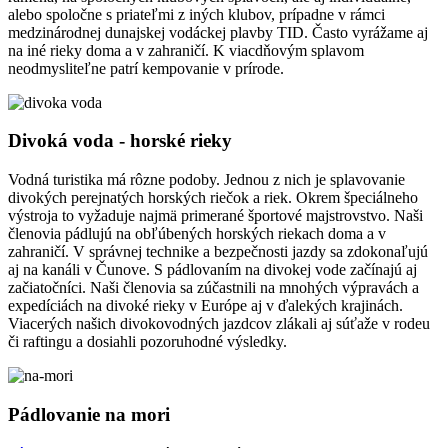
alebo spoločne s priateľmi z iných klubov, prípadne v rámci
medzinárodnej dunajskej vodáckej plavby TID. Často vyrážame aj
na iné rieky doma a v zahraničí. K viacdňovým splavom
neodmysliteľne patrí kempovanie v prírode.
Divoká voda - horské rieky
Vodná turistika má rôzne podoby. Jednou z nich je splavovanie
divokých perejnatých horských riečok a riek. Okrem špeciálneho
výstroja to vyžaduje najmä primerané športové majstrovstvo. Naši
členovia pádlujú na obľúbených horských riekach doma a v
zahraničí. V správnej technike a bezpečnosti jazdy sa zdokonaľujú
aj na kanáli v Čunove. S pádlovaním na divokej vode začínajú aj
začiatočníci. Naši členovia sa zúčastnili na mnohých výpravách a
expedíciách na divoké rieky v Európe aj v ďalekých krajinách.
Viacerých našich divokovodných jazdcov zlákali aj súťaže v rodeu
či raftingu a dosiahli pozoruhodné výsledky.
Pádlovanie na mori