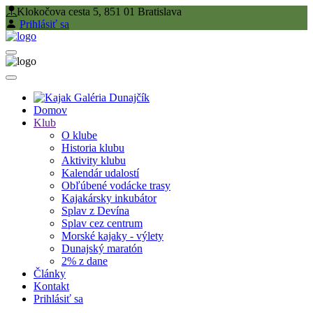
Klokočova cesta 5, 851 01 Bratislava
Prihlásiť sa
Domov
Klub
O klube
Historia klubu
Aktivity klubu
Kalendár udalostí
Obľúbené vodácke trasy
Kajakársky inkubátor
Splav z Devína
Splav cez centrum
Morské kajaky - výlety
Dunajský maratón
2% z dane
Články
Kontakt
Prihlásiť sa