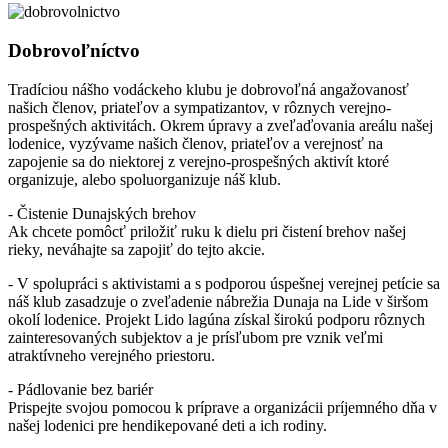
Dobrovoľníctvo
Tradíciou nášho vodáckeho klubu je dobrovoľná angažovanosť
našich členov, priateľov a sympatizantov, v rôznych verejno-
prospešných aktivitách. Okrem úpravy a zveľaďovania areálu našej
lodenice, vyzývame našich členov, priateľov a verejnosť na
zapojenie sa do niektorej z verejno-prospešných aktivít ktoré
organizuje, alebo spoluorganizuje náš klub.
- Čistenie Dunajských brehov
Ak chcete pomôcť priložiť ruku k dielu pri čistení brehov našej
rieky, neváhajte sa zapojiť do tejto akcie.
- V spolupráci s aktivistami a s podporou úspešnej verejnej petície sa
náš klub zasadzuje o zveľadenie nábrežia Dunaja na Lide v širšom
okolí lodenice. Projekt Lido lagúna získal širokú podporu rôznych
zainteresovaných subjektov a je prísľubom pre vznik veľmi
atraktívneho verejného priestoru.
- Pádlovanie bez bariér
Prispejte svojou pomocou k príprave a organizácii príjemného dňa v
našej lodenici pre hendikepované deti a ich rodiny.