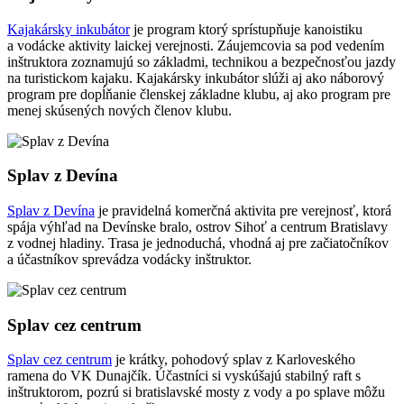
Kajakársky inkubátor
je program ktorý sprístupňuje kanoistiku
a vodácke aktivity laickej verejnosti. Záujemcovia sa pod vedením
inštruktora zoznamujú so základmi, technikou a bezpečnosťou jazdy
na turistickom kajaku. Kajakársky inkubátor slúži aj ako náborový
program pre dopĺňanie členskej základne klubu, aj ako program pre
menej skúsených nových členov klubu.
Splav z Devína
Splav z Devína
je pravidelná komerčná aktivita pre verejnosť, ktorá
spája výhľad na Devínske bralo, ostrov Sihoť a centrum Bratislavy
z vodnej hladiny. Trasa je jednoduchá, vhodná aj pre začiatočníkov
a účastníkov sprevádza vodácky inštruktor.
Splav cez centrum
Splav cez centrum
je krátky, pohodový splav z Karloveského
ramena do VK Dunajčík. Účastníci si vyskúšajú stabilný raft s
inštruktorom, pozrú si bratislavské mosty z vody a po splave môžu