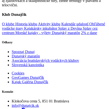
aj zjazdovkách a skialpinistické túry, zimné tréningy v plavárni a
telocvični.
Klub Dunajčík
O klube
Historia klubu
Aktivity klubu
Kalendár udalostí
Obľúbené
vodácke trasy
Kajakársky inkubátor
Splav z Devína
Splav cez
centrum
Morské kajaky - výlety
Dunajský maratón
2% z dane
Odkazy
Spoznaj Dunaj
Dunajský maratón
Asociácia bratislavských vodáckych klubov
Slovenská kanoistika
Cookies
GeoGames Dunajčík
Kajak Galéria Dunajčík
Kontakt
Klokočova cesta 5, 851 01 Bratislava
info@dunajcik.sk