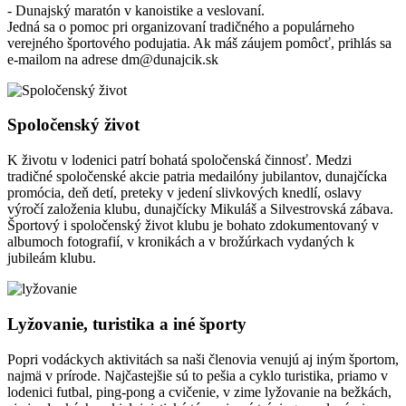
- Dunajský maratón v kanoistike a veslovaní.
Jedná sa o pomoc pri organizovaní tradičného a populárneho
verejného športového podujatia. Ak máš záujem pomôcť, prihlás sa
e-mailom na adrese
dm@dunajcik.sk
Spoločenský život
K životu v lodenici patrí bohatá spoločenská činnosť. Medzi
tradičné spoločenské akcie patria medailóny jubilantov, dunajčícka
promócia, deň detí, preteky v jedení slivkových knedlí, oslavy
výročí založenia klubu, dunajčícky Mikuláš a Silvestrovská zábava.
Športový i spoločenský život klubu je bohato zdokumentovaný v
albumoch fotografií, v kronikách a v brožúrkach vydaných k
jubileám klubu.
Lyžovanie, turistika a iné športy
Popri vodáckych aktivitách sa naši členovia venujú aj iným športom,
najmä v prírode. Najčastejšie sú to pešia a cyklo turistika, priamo v
lodenici futbal, ping-pong a cvičenie, v zime lyžovanie na bežkách,