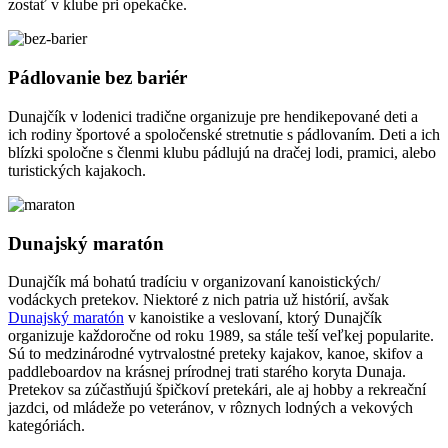
zostať v klube pri opekačke.
Pádlovanie bez bariér
Dunajčík v lodenici tradične organizuje pre hendikepované deti a
ich rodiny športové a spoločenské stretnutie s pádlovaním. Deti a ich
blízki spoločne s členmi klubu pádlujú na dračej lodi, pramici, alebo
turistických kajakoch.
Dunajský maratón
Dunajčík má bohatú tradíciu v organizovaní kanoistických/
vodáckych pretekov. Niektoré z nich patria už histórií, avšak
Dunajský maratón
v kanoistike a veslovaní, ktorý Dunajčík
organizuje každoročne od roku 1989, sa stále teší veľkej popularite.
Sú to medzinárodné vytrvalostné preteky kajakov, kanoe, skifov a
paddleboardov na krásnej prírodnej trati starého koryta Dunaja.
Pretekov sa zúčastňujú špičkoví pretekári, ale aj hobby a rekreační
jazdci, od mládeže po veteránov, v rôznych lodných a vekových
kategóriách.