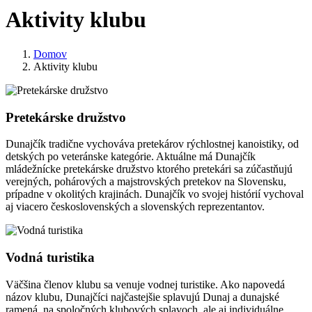
Aktivity klubu
Domov
Aktivity klubu
Pretekárske družstvo
Dunajčík tradične vychováva pretekárov rýchlostnej kanoistiky, od
detských po veteránske kategórie. Aktuálne má Dunajčík
mládežnícke pretekárske družstvo ktorého pretekári sa zúčastňujú
verejných, pohárových a majstrovských pretekov na Slovensku,
prípadne v okolitých krajinách. Dunajčík vo svojej histórií vychoval
aj viacero československých a slovenských reprezentantov.
Vodná turistika
Väčšina členov klubu sa venuje vodnej turistike. Ako napovedá
názov klubu, Dunajčíci najčastejšie splavujú Dunaj a dunajské
ramená, na spoločných klubových splavoch, ale aj individuálne,